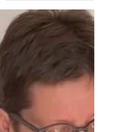
sukupuuhun ja kuvasi,
kuinka se huojuu.
Lapsen ajatukset herättävät. Kirjoita talteen
keskustelut lapsen kanssa. Tove Janssonin
Kesäkirjassa lapsi pohtii mm. perhettä ja
kuolemaa.