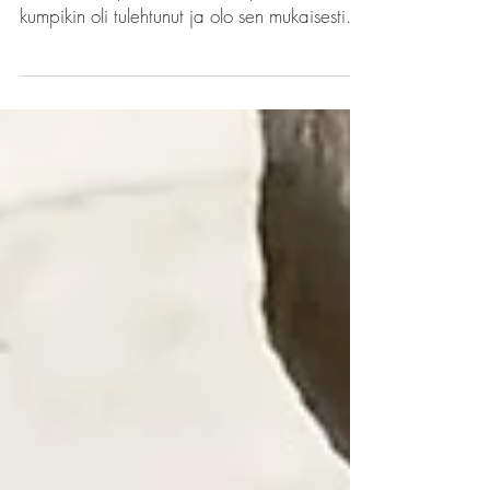
Särky pakotti hakemaan apua. Oliko syypää
hammas vai poskiontelo? Kumpikin tutkittiin,
kumpikin oli tulehtunut ja olo sen mukaisesti...