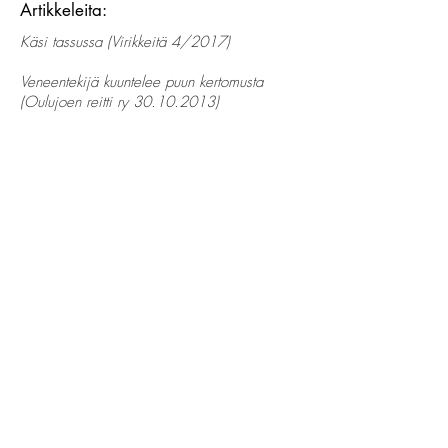
Artikkeleita:
Käsi tassussa (Virikkeitä 4/2017)
Veneentekijä kuuntelee puun kertomusta
(Oulujoen reitti ry 30.10.2013)
Kiintoaine vaikuttaa lohikalojen poikasten
kuntoon ( Oulujoen reitti 10.12.2012)
Ei huvipuistoon tänäkään kesänä (Kalevan
Alakerta 19.7.2008)
© 2025 Sanamieli