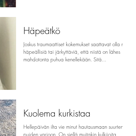
Häpeätkö
Joskus traumaattiset kokemukset saattavat olla niin
häpeällisiä tai järkyttäviä, että niistä on lähes
mahdotonta puhua kenellekään. Sitä...
Kuolema kurkistaa
Hellepäivän ilta vie minut hautausmaan suurten
puiden varjoon. On siellä muitakin kulkijoita,