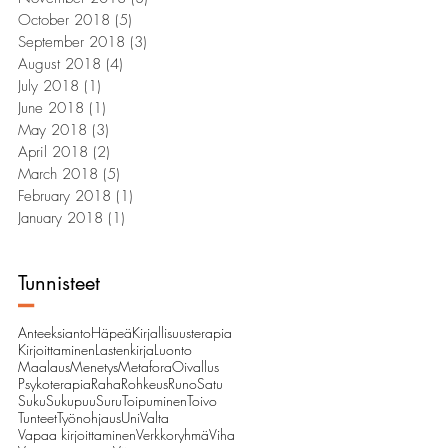
October 2018
(5)
5 posts
September 2018
(3)
3 posts
August 2018
(4)
4 posts
July 2018
(1)
1 post
June 2018
(1)
1 post
May 2018
(3)
3 posts
April 2018
(2)
2 posts
March 2018
(5)
5 posts
February 2018
(1)
1 post
January 2018
(1)
1 post
Tunnisteet
–
Anteeksianto
Häpeä
Kirjallisuusterapia
Kirjoittaminen
Lastenkirja
Luonto
Maalaus
Menetys
Metafora
Oivallus
Psykoterapia
Raha
Rohkeus
Runo
Satu
Suku
Sukupuu
Suru
Toipuminen
Toivo
Tunteet
Työnohjaus
Uni
Valta
Vapaa kirjoittaminen
Verkkoryhmä
Viha