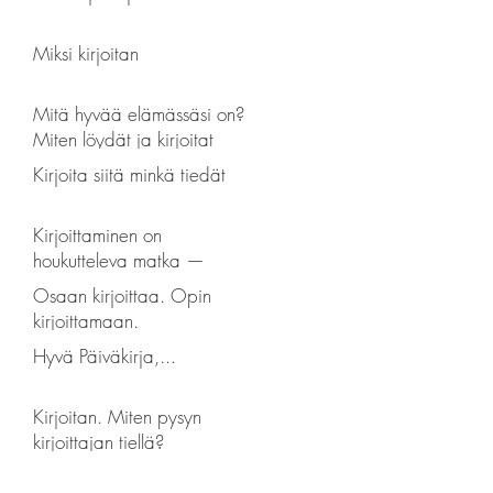
Miksi kirjoitan
Mitä hyvää elämässäsi on?
Miten löydät ja kirjoitat
hyvän?
Kirjoita siitä minkä tiedät
Kirjoittaminen on
houkutteleva matka —
prosessin reflektointia
Osaan kirjoittaa. Opin
kirjoittamaan.
Hyvä Päiväkirja,...
Kirjoitan. Miten pysyn
kirjoittajan tiellä?