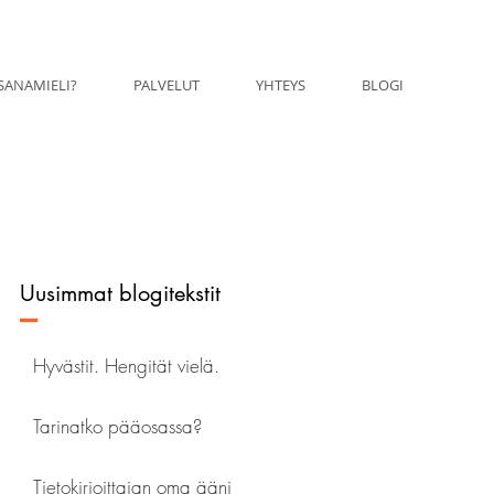
SANAMIELI?
PALVELUT
YHTEYS
BLOGI
Uusimmat blogitekstit
–
Hyvästit. Hengität vielä.
Tarinatko pääosassa?
Tietokirjoittajan oma ääni