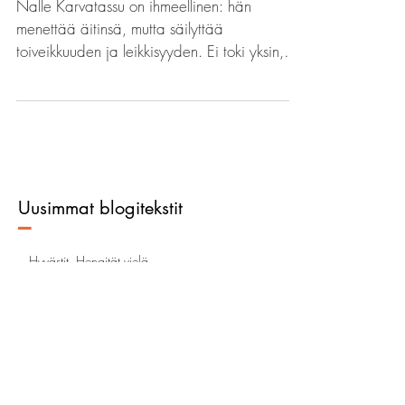
kirjallisuusterapian pariin
Nalle Karvatassu on ihmeellinen: hän
menettää äitinsä, mutta säilyttää
toiveikkuuden ja leikkisyyden. Ei toki yksin,
vaan ystävällisen...
Uusimmat blogitekstit
–
Hyvästit. Hengität vielä.
Tarinatko pääosassa?