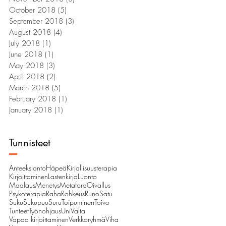
October 2018
(5)
5 posts
September 2018
(3)
3 posts
August 2018
(4)
4 posts
July 2018
(1)
1 post
June 2018
(1)
1 post
May 2018
(3)
3 posts
April 2018
(2)
2 posts
March 2018
(5)
5 posts
February 2018
(1)
1 post
January 2018
(1)
1 post
Tunnisteet
–
Anteeksianto
Häpeä
Kirjallisuusterapia
Kirjoittaminen
Lastenkirja
Luonto
Maalaus
Menetys
Metafora
Oivallus
Psykoterapia
Raha
Rohkeus
Runo
Satu
Suku
Sukupuu
Suru
Toipuminen
Toivo
Tunteet
Työnohjaus
Uni
Valta
Vapaa kirjoittaminen
Verkkoryhmä
Viha