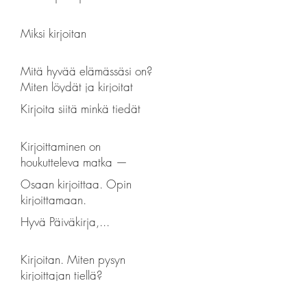
Miksi kirjoitan
Mitä hyvää elämässäsi on?
Miten löydät ja kirjoitat
hyvän?
Kirjoita siitä minkä tiedät
Kirjoittaminen on
houkutteleva matka —
prosessin reflektointia
Osaan kirjoittaa. Opin
kirjoittamaan.
Hyvä Päiväkirja,...
Kirjoitan. Miten pysyn
kirjoittajan tiellä?