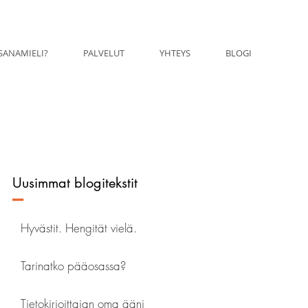
SANAMIELI?
PALVELUT
YHTEYS
BLOGI
Uusimmat blogitekstit
–
Hyvästit. Hengität vielä.
Tarinatko pääosassa?
Tietokirjoittajan oma ääni