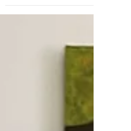
on kirjoitusharjoitus ja käytännön harjoitus.