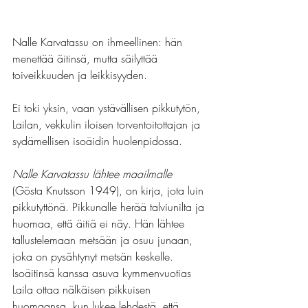
Nalle Karvatassu on ihmeellinen: hän 
menettää äitinsä, mutta säilyttää 
toiveikkuuden ja leikkisyyden.
Ei toki yksin, vaan ystävällisen pikkutytön, 
Lailan, vekkulin iloisen torventoitottajan ja 
sydämellisen isoäidin huolenpidossa.
Nalle Karvatassu lähtee maailmalle
(Gösta Knutsson 1949), on kirja, jota luin 
pikkutyttönä. Pikkunalle herää talviunilta ja 
huomaa, että äitiä ei näy. Hän lähtee 
tallustelemaan metsään ja osuu junaan, 
joka on pysähtynyt metsän keskelle. 
Isoäitinsä kanssa asuva kymmenvuotias 
Laila ottaa nälkäisen pikkuisen 
huomaansa, kun lukee lehdestä, että 