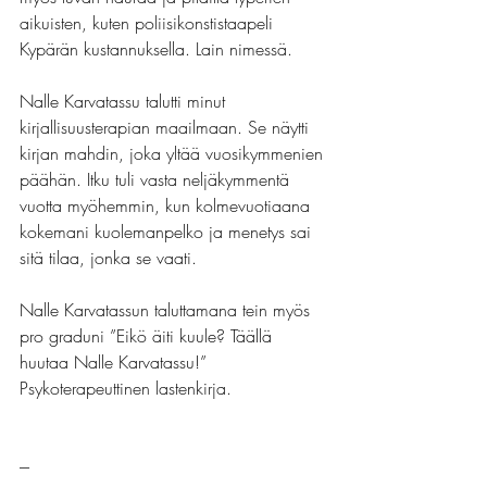
aikuisten, kuten poliisikonstistaapeli 
Kypärän kustannuksella. Lain nimessä.
Nalle Karvatassu talutti minut 
kirjallisuusterapian maailmaan. Se näytti 
kirjan mahdin, joka yltää vuosikymmenien 
päähän. Itku tuli vasta neljäkymmentä 
vuotta myöhemmin, kun kolmevuotiaana 
kokemani kuolemanpelko ja menetys sai 
sitä tilaa, jonka se vaati.
Nalle Karvatassun taluttamana tein myös 
pro graduni ”Eikö äiti kuule? Täällä 
huutaa Nalle Karvatassu!” 
Psykoterapeuttinen lastenkirja.
---