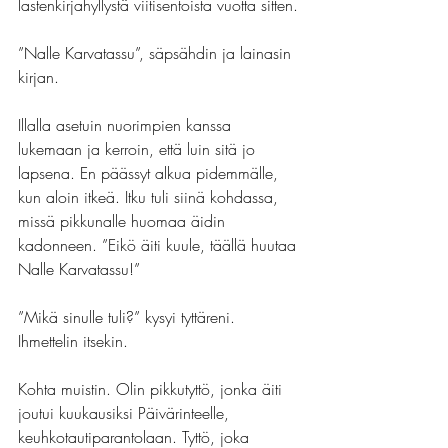
lastenkirjahyllystä viitisentoista vuotta sitten.
”Nalle Karvatassu”, säpsähdin ja lainasin 
kirjan.
Illalla asetuin nuorimpien kanssa 
lukemaan ja kerroin, että luin sitä jo 
lapsena. En päässyt alkua pidemmälle, 
kun aloin itkeä. Itku tuli siinä kohdassa, 
missä pikkunalle huomaa äidin 
kadonneen. ”Eikö äiti kuule, täällä huutaa 
Nalle Karvatassu!”
”Mikä sinulle tuli?” kysyi tyttäreni. 
Ihmettelin itsekin.
Kohta muistin. Olin pikkutyttö, jonka äiti 
joutui kuukausiksi Päivärinteelle, 
keuhkotautiparantolaan. Tyttö, joka 