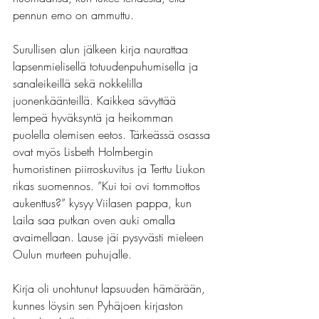
pennun emo on ammuttu.
Surullisen alun jälkeen kirja naurattaa 
lapsenmielisellä totuudenpuhumisella ja 
sanaleikeillä sekä nokkelilla 
juonenkäänteillä. Kaikkea sävyttää 
lempeä hyväksyntä ja heikomman 
puolella olemisen eetos. Tärkeässä osassa 
ovat myös Lisbeth Holmbergin 
humoristinen piirroskuvitus ja Terttu Liukon 
rikas suomennos. ”Kui toi ovi tommottos 
aukenttus?” kysyy Viilasen pappa, kun 
Laila saa putkan oven auki omalla 
avaimellaan. Lause jäi pysyvästi mieleen 
Oulun murteen puhujalle.
Kirja oli unohtunut lapsuuden hämärään, 
kunnes löysin sen Pyhäjoen kirjaston 