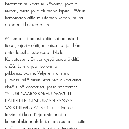
kertoman mukaan ei ikävöinyt, joka oli 
reipas, mutta jolla oli maha kipeä. Pääsin 
katsomaan äitiä muutaman kerran, mutta 
en saanut koskea äitiin.
Minun äitini palasi kotiin sairaalasta. En 
tiedä, tajusiko äiti, millaisen lahjan hän 
antoi lapsille ostaessaan Nalle 
Karvatassun. En voi kysyä asiaa äidiltä 
enää. Luin kirjaa itselleni ja 
pikkusisaruksille. Veljelleni luin sitä 
julmasti, sillä tiesin, että Petri alkaa aina 
itkeä siinä kohdassa, jossa sanotaan: 
”SUURI NAARASKARHU AMMUTTU 
KAHDEN PENINKULMAN PÄÄSSÄ 
VASKINIEMESTÄ”. Petri itki, minun ei 
tarvinnut itkeä. Kirja antoi meille 
kummallekin mahdollisuuden surra – mutta 
myös luvan nauraa ja pilailla typerien 