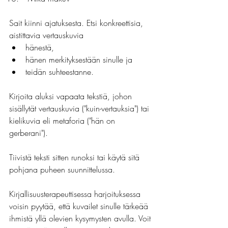
Sait kiinni ajatuksesta. Etsi konkreettisia, 
aistittavia vertauskuvia 
hänestä, 
hänen merkityksestään sinulle ja 
teidän suhteestanne. 
Kirjoita aluksi vapaata tekstiä, johon 
sisällytät vertauskuvia ("kuin-vertauksia") tai 
kielikuvia eli metaforia ("hän on 
gerberani").
Tiivistä teksti sitten runoksi tai käytä sitä 
pohjana puheen suunnittelussa.
Kirjallisuusterapeuttisessa harjoituksessa 
voisin pyytää, että kuvailet sinulle tärkeää 
ihmistä yllä olevien kysymysten avulla. Voit 