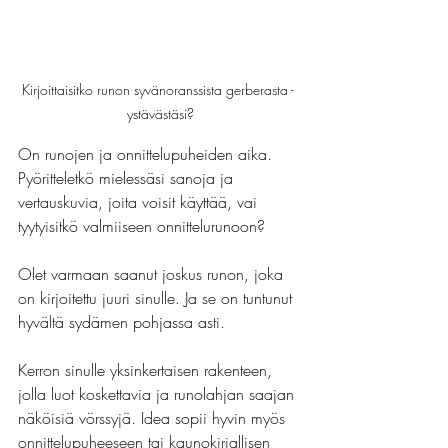
Kirjoittaisitko runon syvänoranssista gerberasta - 
ystävästäsi?
On runojen ja onnittelupuheiden aika. 
Pyöritteletkö mielessäsi sanoja ja 
vertauskuvia, joita voisit käyttää, vai 
tyytyisitkö valmiiseen onnittelurunoon? 
Olet varmaan saanut joskus runon, joka 
on kirjoitettu juuri sinulle. Ja se on tuntunut 
hyvältä sydämen pohjassa asti. 
Kerron sinulle yksinkertaisen rakenteen, 
jolla luot koskettavia ja runolahjan saajan 
näköisiä vörssyjä. Idea sopii hyvin myös 
onnittelupuheeseen tai kaunokirjallisen 