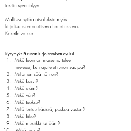
tekstin syventelyyn.
Malli synnyttää oivalluksia myös 
kirjallisuusterapeuttisena harjoituksena. 
Kokeile vaikka!
Kysymyksiä runon kirjoittamisen avuksi
Mikä luonnon maisema tulee 
mieleesi, kun ajattelet runon saajaa?
Millainen sää hän on?
Mikä kasvi?
Mikä eläin?
Mikä väri?
Mikä tuoksu?
Miltä tuntuu käsissä, poskea vasten?
Mikä liike?
Mikä musiikki tai ääni?
 Mikä maku?