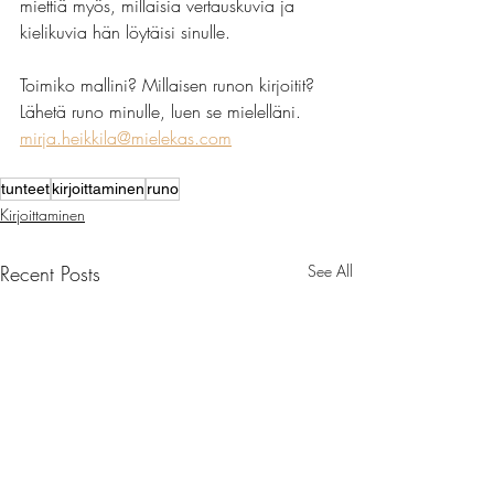
miettiä myös, millaisia vertauskuvia ja 
kielikuvia hän löytäisi sinulle.
Toimiko mallini? Millaisen runon kirjoitit? 
Lähetä runo minulle, luen se mielelläni. 
mirja.heikkila@mielekas.com
tunteet
kirjoittaminen
runo
Kirjoittaminen
Recent Posts
See All