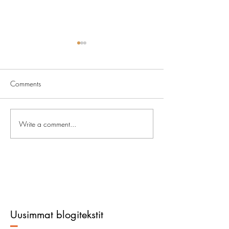
Comments
Miksi kirjoitan
Tietokirjoittajan oma ääni
Write a comment...
Uusimmat blogitekstit
–