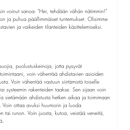
lisin voinut sanoa: "Hei, tehdään vähän nätimmin!" 
uon ja puhua päällimmäiset tuntemukset. Olisimme 
tavien ja vaikeiden tilanteiden käsittelemiseksi.
 suojia, puolustuskeinoja, jotta pysyvät 
toimintaani, voin vähentää ahdistavien asioiden 
nusta. Voin vähentää vastuun siirtämistä toiselle 
 tai systeemin rakenteiden taakse. Sen sijaan voin 
lla sietämään ahdistusta hetken aikaa ja toimimaan 
ä. Voin ottaa avuksi huumorin ja luoda 
 tai runon. Voin juosta, kutoa, veistää veneitä, 
ä.