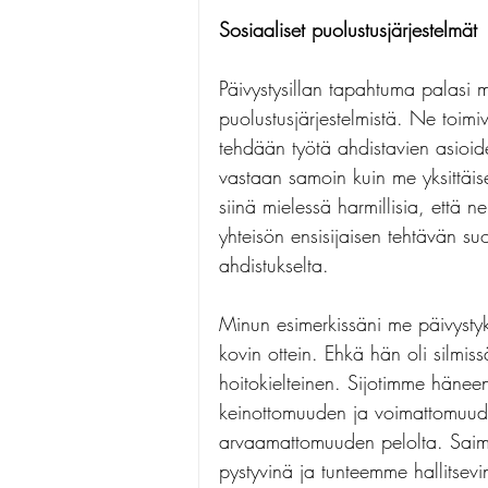
Sosiaaliset puolustusjärjestelmät
Päivystysillan tapahtuma palasi mi
puolustusjärjestelmistä. Ne toimiv
tehdään työtä ahdistavien asioide
vastaan samoin kuin me yksittäise
siinä mielessä harmillisia, että n
yhteisön ensisijaisen tehtävän suo
ahdistukselta.
Minun esimerkissäni me päivysty
kovin ottein. Ehkä hän oli silmis
hoitokielteinen. Sijotimme hänee
keinottomuuden ja voimattomuude
arvaamattomuuden pelolta. Saimm
pystyvinä ja tunteemme hallitsevi