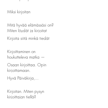
Miksi kirjoitan
Mitä hyvää elämässäsi on?
Miten löydät ja kirjoitat
hyvän?
Kirjoita siitä minkä tiedät
Kirjoittaminen on
houkutteleva matka —
prosessin reflektointia
Osaan kirjoittaa. Opin
kirjoittamaan.
Hyvä Päiväkirja,...
Kirjoitan. Miten pysyn
kirjoittajan tiellä?