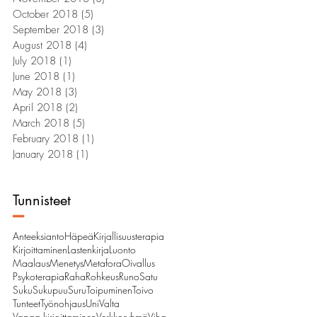
October 2018
(5)
5 posts
September 2018
(3)
3 posts
August 2018
(4)
4 posts
July 2018
(1)
1 post
June 2018
(1)
1 post
May 2018
(3)
3 posts
April 2018
(2)
2 posts
March 2018
(5)
5 posts
February 2018
(1)
1 post
January 2018
(1)
1 post
Tunnisteet
–
Anteeksianto
Häpeä
Kirjallisuusterapia
Kirjoittaminen
Lastenkirja
Luonto
Maalaus
Menetys
Metafora
Oivallus
Psykoterapia
Raha
Rohkeus
Runo
Satu
Suku
Sukupuu
Suru
Toipuminen
Toivo
Tunteet
Työnohjaus
Uni
Valta
Vapaa kirjoittaminen
Verkkoryhmä
Viha