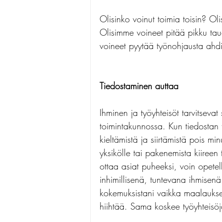
Olisinko voinut toimia toisin? O
Olisimme voineet pitää pikku ta
voineet pyytää työnohjausta ahdis
Tiedostaminen auttaa
Ihminen ja työyhteisöt tarvitsevat
toimintakunnossa. Kun tiedostan 
kieltämistä ja siirtämistä pois mi
yksikölle tai pakenemista kiireen
ottaa asiat puheeksi, voin opete
inhimillisenä, tuntevana ihmisen
kokemuksistani vaikka maalauksen
hiihtää. Sama koskee työyhteisöj