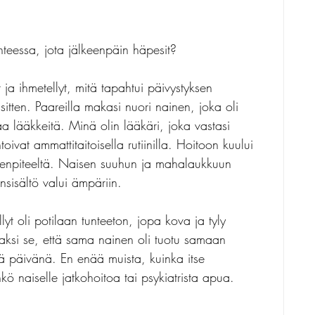
nteessa, jota jälkeenpäin häpesit?
 ja ihmetellyt, mitä tapahtui päivystyksen 
itten. Paareilla makasi nuori nainen, joka oli 
aa lääkkeitä. Minä olin lääkäri, joka vastasi 
ivat ammattitaitoisella rutiinilla. Hoitoon kuului 
oimenpiteeltä. Naisen suuhun ja mahalaukkuun 
ansisältö valui ämpäriin.
lyt oli potilaan tunteeton, jopa kova ja tyly 
saksi se, että sama nainen oli tuotu samaan 
ä päivänä. En enää muista, kuinka itse 
nkö naiselle jatkohoitoa tai psykiatrista apua.