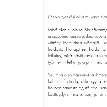
Oletko työssäsi ollut mukana tila
Minä olen silloin tällöin hävennyt
ensiapuhuoneessa joskus vuosia s
yrittänyt itsemurhaa syömällä liik
hoidosta. Hoitajat sen hoidon anto
letkutus, mikä näytti raa'alta t
työnnettiin letku, jota pitkin mah
Se, mitä olen hävennyt ja ihmetel
kohtelu. En tiedä, oliko syynä o
hoitoon samasta syystä edellisen
käyttäydyin, mitä sanoin, järjesti