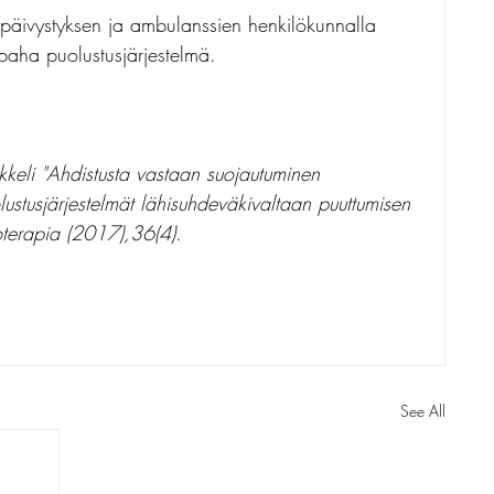
t päivystyksen ja ambulanssien henkilökunnalla 
paha puolustusjärjestelmä.
ikkeli "Ahdistusta vastaan suojautuminen 
olustusjärjestelmät lähisuhdeväkivaltaan puuttumisen 
oterapia (2017),36(4).
See All