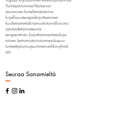
Voimaantuminen
Värit
arvot
asunnosta koti
elämäntarina
kirjallisuusterapia
kirjoittaminen
kuolema
metafora
muistot
oivallus
runo
satu
taide
tarina
teoria
terapeuttinen kirjoittaminen
tietokirja
toinen kertomus
toivo
tunnesukupuu
tunteet
työ
uni
uupuminen
verkkoryhmä
äiti
Seuraa Sanamieltä
–