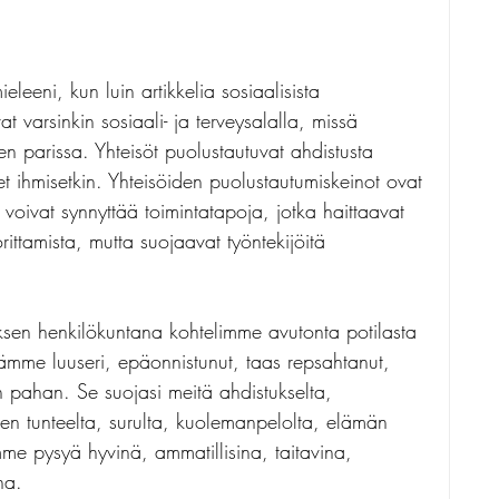
eleeni, kun luin artikkelia sosiaalisista 
at varsinkin sosiaali- ja terveysalalla, missä 
n parissa. Yhteisöt puolustautuvat ahdistusta 
t ihmisetkin. Yhteisöiden puolustautumiskeinot ovat 
e voivat synnyttää toimintatapoja, jotka haittaavat 
rittamista, mutta suojaavat työntekijöitä 
ksen henkilökuntana kohtelimme avutonta potilasta 
sämme luuseri, epäonnistunut, taas repsahtanut, 
n pahan. Se suojasi meitä ahdistukselta, 
n tunteelta, surulta, kuolemanpelolta, elämän 
e pysyä hyvinä, ammatillisina, taitavina, 
na.