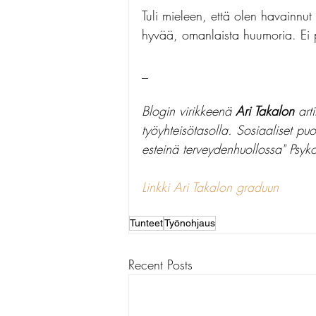
Tuli mieleen, että olen havainnu
hyvää, omanlaista huumoria. Ei 
_
Blogin virikkeenä 
Ari Takalon
 art
työyhteisötasolla. Sosiaaliset pu
esteinä terveydenhuollossa" Psyk
Linkki Ari Takalon graduun
Tunteet
Työnohjaus
Recent Posts