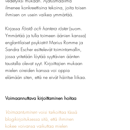
vedetyiksi mukaan. Ajatusmaailma 
ilmenee konkreettisina tekoina, joita toisen 
ihmisen on usein vaikea ymmärtää. 
Kirjassa 
Förstå och hantera röster
 (suom. 
Ymmärtää ja tulla toimeen äänien kanssa) 
englantilaiset psykiatrit Marius Romme ja 
Sandra Escher esittelevät toimintamallin, 
jossa yritetään löytää syyttävien äänten 
taustalla olevat syyt. Kirjoittajien mukaan 
mielen oireiden kanssa voi oppia 
elämään siten, että ne eivät häiritse liikaa.
Voimaannuttava kirjoittaminen hoitaa
Voimaantuminen
voisi tarkoittaa tässä 
blogikirjoituksessa sitä, että ihminen 
kokee voivansa vaikuttaa mielen 