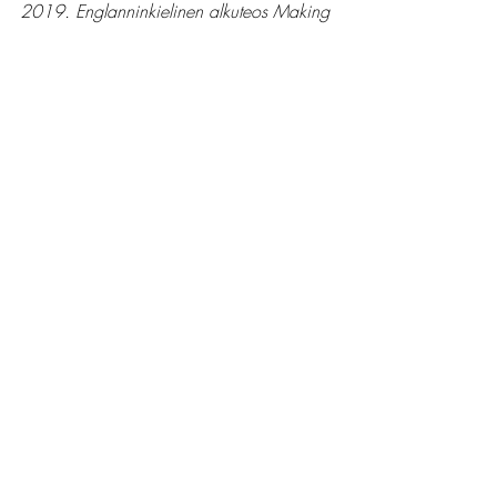
2019. Englanninkielinen alkuteos Making 
sense of voices: the mental health 
professional's guide to working with 
voicehearers, Mind Publications 2000. 
Kirjallisuusterapia
Voimaantuminen
Lastenkirja
Anteeksianto
Kirjoittaminen
Recent Posts
See All