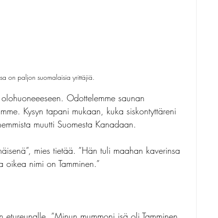
sa on paljon suomalaisia yrittäjiä.
n olohuoneeeseen. Odottelemme saunan 
imme. Kysyn tapani mukaan, kuka siskontyttäreni 
nhemmista muutti Suomesta Kanadaan.
mäisenä”, mies tietää. ”Hän tuli maahan kaverinsa 
tta oikea nimi on Tamminen.”
en etureunalle. ”Minun mummoni isä oli Tamminen. 