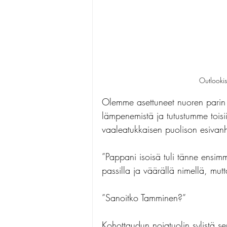
Outlookis
Olemme asettuneet nuoren pari
lämpenemistä ja tutustumme toisi
vaaleatukkaisen puolison esiva
”Pappani isoisä tuli tänne ensim
passilla ja väärällä nimellä, mu
”Sanoitko Tamminen?” 
Kohottaudun nojatuolin sylistä s