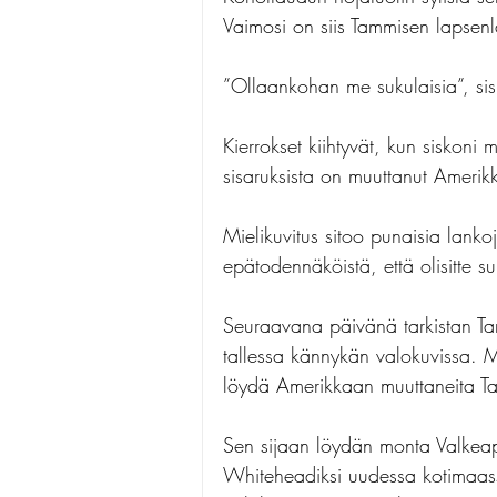
Vaimosi on siis Tammisen lapsenl
”Ollaankohan me sukulaisia”, sis
Kierrokset kiihtyvät, kun siskoni
sisaruksista on muuttanut Amerik
Mielikuvitus sitoo punaisia lank
epätodennäköistä, että olisitte s
Seuraavana päivänä tarkistan Tam
tallessa kännykän valokuvissa. M
löydä Amerikkaan muuttaneita Ta
Sen sijaan löydän monta Valkeap
Whiteheadiksi uudessa kotimaass