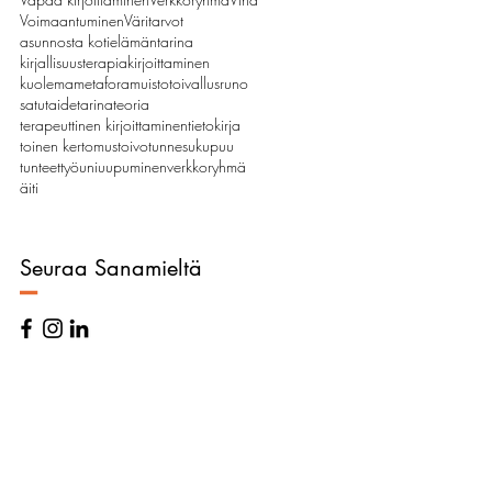
Voimaantuminen
Värit
arvot
asunnosta koti
elämäntarina
kirjallisuusterapia
kirjoittaminen
kuolema
metafora
muistot
oivallus
runo
satu
taide
tarina
teoria
terapeuttinen kirjoittaminen
tietokirja
toinen kertomus
toivo
tunnesukupuu
tunteet
työ
uni
uupuminen
verkkoryhmä
äiti
Seuraa Sanamieltä
–