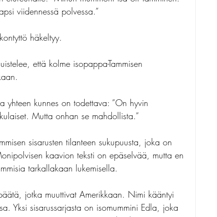
apsi viidennessä polvessa.” 
kontyttö häkeltyy.
 muistelee, että kolme isopappa-Tammisen 
kaan. 
oja yhteen kunnes on todettava: ”On hyvin 
ukulaiset. Mutta onhan se mahdollista.”
misen sisarusten tilanteen sukupuusta, joka on 
onipolvisen kaavion teksti on epäselvää, mutta en 
mmisia tarkallakaan lukemisella.
äätä, jotka muuttivat Amerikkaan. Nimi kääntyi 
a. Yksi sisarussarjasta on isomummini Edla, joka 