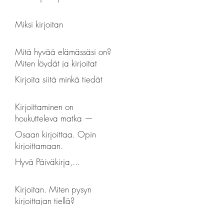
Miksi kirjoitan
Mitä hyvää elämässäsi on?
Miten löydät ja kirjoitat
hyvän?
Kirjoita siitä minkä tiedät
Kirjoittaminen on
houkutteleva matka —
prosessin reflektointia
Osaan kirjoittaa. Opin
kirjoittamaan.
Hyvä Päiväkirja,...
Kirjoitan. Miten pysyn
kirjoittajan tiellä?