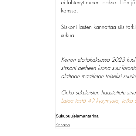
ei lähtenyt meren taakse. Hän j
kanssa. 
Siskoni lasten kannattaa siis tar
sukua. 
Kerron elo-lokakuussa 2023 kuu
siskoni perheen luona suur-Toron
alaltaan maailman toiseksi suuri
Onko sukulaisten haastattelu sinu
Lataa tästä 49 kysymystä, jotka 
Sukupuu
elämäntarina
Kanada