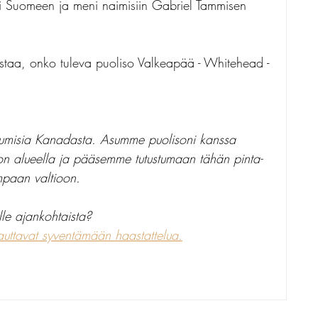
äi Suomeen ja meni naimisiin Gabriel Tammisen 
kistaa, onko tuleva puoliso Valkeapää - Whitehead -
lumisia Kanadasta. Asumme puolisoni kanssa 
ton alueella ja pääsemme tutustumaan tähän pinta-
mpaan valtioon. 
lle ajankohtaista? 
auttavat syventämään haastattelua.