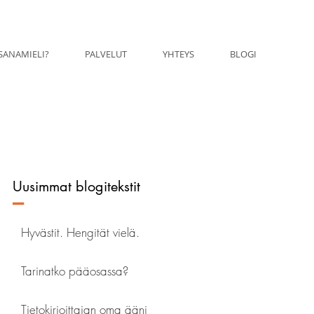
SANAMIELI?
PALVELUT
YHTEYS
BLOGI
Uusimmat blogitekstit
–
Hyvästit. Hengität vielä.
Tarinatko pääosassa?
Tietokirjoittajan oma ääni