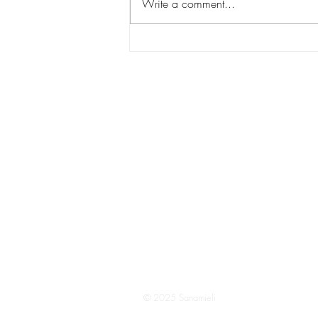
Write a comment...
Kuuntele irokeesia, kuuntele
Epätoivon kylän lapsia
© 2025 Sanamieli