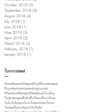
October 2018
(5)
5 posts
September 2018
(3)
3 posts
August 2018
(4)
4 posts
July 2018
(1)
1 post
June 2018
(1)
1 post
May 2018
(3)
3 posts
April 2018
(2)
2 posts
March 2018
(5)
5 posts
February 2018
(1)
1 post
January 2018
(1)
1 post
Tunnisteet
–
Anteeksianto
Häpeä
Kirjallisuusterapia
Kirjoittaminen
Lastenkirja
Luonto
Maalaus
Menetys
Metafora
Oivallus
Psykoterapia
Raha
Rohkeus
Runo
Satu
Suku
Sukupuu
Suru
Toipuminen
Toivo
Tunteet
Työnohjaus
Uni
Valta
Vapaa kirjoittaminen
Verkkoryhmä
Viha