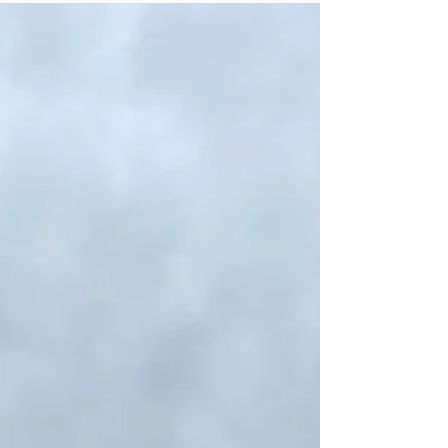
Lentoja lännessä
Lentoja, tunteita. 4. Kanada-postaus.