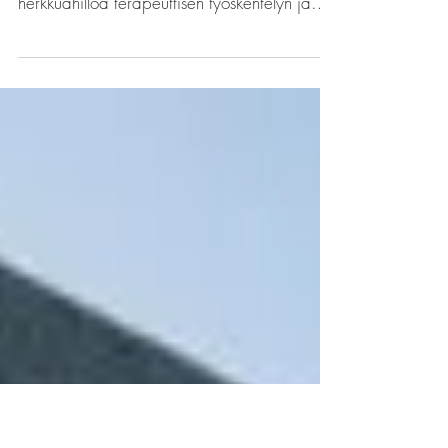
avulla
Sukupuun taakat ovat kuin karvaita
pihlajanmarjoja, joista voi tehdä
herkkuahilloa terapeuttisen työskentelyn ja
kirjoittamisen avulla.