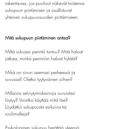
rakentavaa, jos puolisot näkevät toistensa 
sukupuun piirtämisen ja osallistuvat 
yhteisen sukupuuosuuden piirtämiseen.
Mitä sukupuun piirtäminen antaa?
Miltä sukujesi perintö tuntuu? Mitä haluat 
jatkaa, minkä perinnön haluat hylätä?
Mikä on sinun asemasi perheessä ja 
suvussa? Oletko tyytyväinen siihen?
Millaisia selviytymiskeinoja suvuistasi 
löytyy? Voisitko käyttää niitä itse? 
Löydätkö sukupuusta esikuvia tai 
roolimalleja?
Psykologinen sukupuu herättää yleensä 