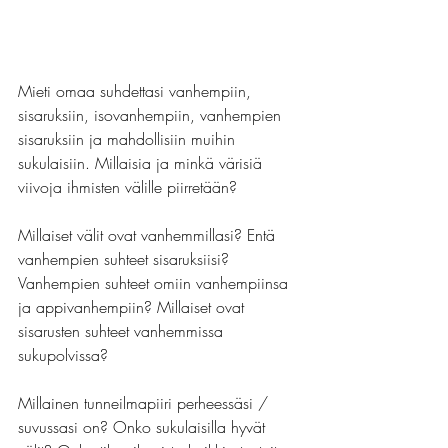
Mieti omaa suhdettasi vanhempiin, 
sisaruksiin, isovanhempiin, vanhempien 
sisaruksiin ja mahdollisiin muihin 
sukulaisiin. Millaisia ja minkä värisiä 
viivoja ihmisten välille piirretään?
Millaiset välit ovat vanhemmillasi? Entä 
vanhempien suhteet sisaruksiisi? 
Vanhempien suhteet omiin vanhempiinsa 
ja appivanhempiin? Millaiset ovat 
sisarusten suhteet vanhemmissa 
sukupolvissa?
Millainen tunneilmapiiri perheessäsi / 
suvussasi on? Onko sukulaisilla hyvät 