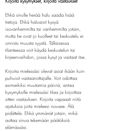
Kirjoita kysymykset, kirjoita vastaukset
Ehkä sinulle herää halu saada lisää 
tietoja. Ehkä haluaisit kysyä 
isovanhemmilta tai vanhemmilta jotain, 
mutta he ovat jo kuolleet tai keskustelu ei 
onnistu muusta syystä. Tällaisessa 
tilanteessa voit käydä keskustelun tai 
kirjeenvaihdon, jossa kysyt ja vastaat itse.
Kirjoita mielessäsi olevat asiat ikään kuin 
puhuisit vastaanottajalle. Voit odottaa 
esimerkiksi muutamia päiviä, antaa 
kysymyksille mielessäsi tilaa ja kirjoittaa 
sitten vastauksen. Kirjoita vapaasti niitä 
ajatuksia joita mieleesi nousee. Älä 
pidättele. Ehkä ymmärrät jotain, mikä 
auttaa sinua tekemään päätöksiä 
elämässäsi.