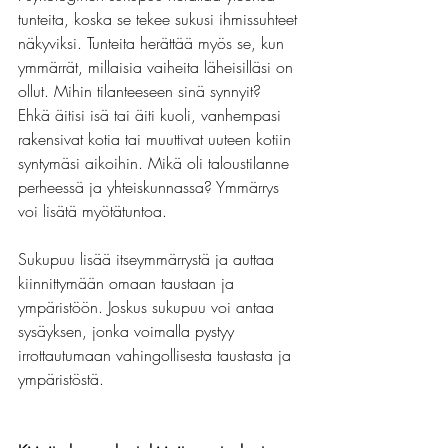
tunteita, koska se tekee sukusi ihmissuhteet 
näkyviksi. Tunteita herättää myös se, kun 
ymmärrät, millaisia vaiheita läheisilläsi on 
ollut. Mihin tilanteeseen sinä synnyit? 
Ehkä äitisi isä tai äiti kuoli, vanhempasi 
rakensivat kotia tai muuttivat uuteen kotiin 
syntymäsi aikoihin. Mikä oli taloustilanne 
perheessä ja yhteiskunnassa? Ymmärrys 
voi lisätä myötätuntoa.
Sukupuu lisää itseymmärrystä ja auttaa 
kiinnittymään omaan taustaan ja 
ympäristöön. Joskus sukupuu voi antaa 
sysäyksen, jonka voimalla pystyy 
irrottautumaan vahingollisesta taustasta ja 
ympäristöstä. 