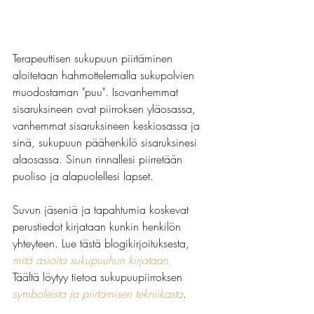
Terapeuttisen sukupuun piirtäminen 
aloitetaan hahmottelemalla sukupolvien 
muodostaman "puu". Isovanhemmat 
sisaruksineen ovat piirroksen yläosassa, 
vanhemmat sisaruksineen keskiosassa ja 
sinä, sukupuun päähenkilö sisaruksinesi 
alaosassa. Sinun rinnallesi piirretään 
puoliso ja alapuolellesi lapset.
Suvun jäseniä ja tapahtumia koskevat 
perustiedot kirjataan kunkin henkilön 
yhteyteen. Lue tästä blogikirjoituksesta, 
mitä asioita sukupuuhun kirjataan.
Täältä löytyy tietoa sukupuupiirroksen 
symboleista ja piirtämisen tekniikasta
.