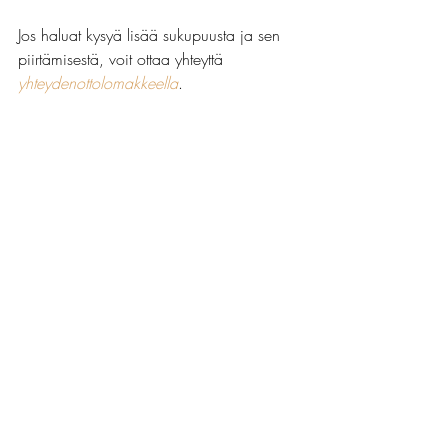
Jos haluat kysyä lisää sukupuusta ja sen 
piirtämisestä, voit ottaa yhteyttä 
yhteydenottolomakkeella
.
_
Lukemista: 
Sukupuu. Avain oman elämän ja perheen 
ymmärtämiseen. Kirsti Ijäs. Kirjapaja 
2004.
Tunteet
Sukupuu
Voimaantuminen
Sukupuu
Recent Posts
See All