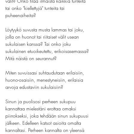
välit? Onko tilaa ilmaista kaikkia tunteita 
tai onko "kiellettyjä" tunteita tai 
puheenaiheita?
Löytyykö suvusta musta lammas tai joku, 
jolla on huonot tai riitaiset välit usean 
sukulaisen kanssa? Tai onko joku 
sukulainen etuoikeutettu, erikoisasemassa? 
Mitä näistä on seurannut?
Miten suvuissasi suhtaudutaan erilaisiin, 
huono-osaisiin, menestyneisiin, erilaisia 
arvoja edustaviin sukulaisiin?
Sinun ja puolisosi perheen sukupuu 
kannattaa mielestäni erottaa omaksi 
piirrokseksi, joka tehdään sinun sukupuusi 
jälkeen. Edelleen katsot asioita omalta 
kannaltasi. Perheen kannalta on yleensä 